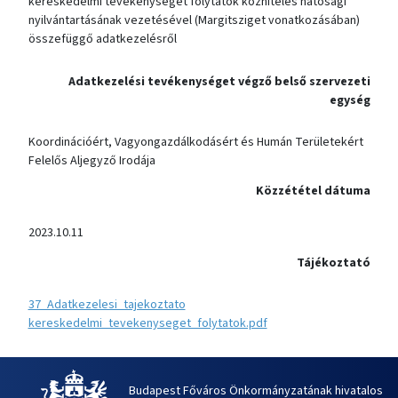
kereskedelmi tevékenységet folytatók közhiteles hatósági
nyilvántartásának vezetésével (Margitsziget vonatkozásában)
összefüggő adatkezelésről
Adatkezelési tevékenységet végző belső szervezeti
egység
Koordinációért, Vagyongazdálkodásért és Humán Területekért
Felelős Aljegyző Irodája
Közzététel dátuma
2023.10.11
Tájékoztató
37_Adatkezelesi_tajekoztato
kereskedelmi_tevekenyseget_folytatok.pdf
Budapest Főváros Önkormányzatának hivatalos