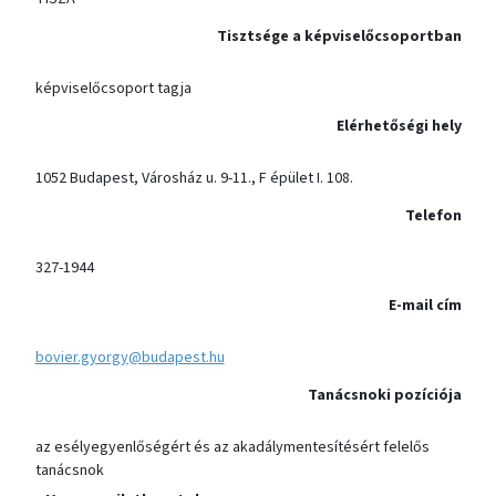
Tisztsége a képviselőcsoportban
képviselőcsoport tagja
Elérhetőségi hely
1052 Budapest, Városház u. 9-11., F épület I. 108.
Telefon
327-1944
E-mail cím
bovier.gyorgy@budapest.hu
Tanácsnoki pozíciója
az esélyegyenlőségért és az akadálymentesítésért felelős
tanácsnok