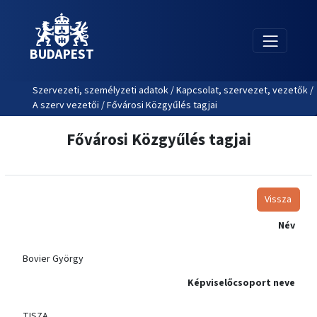
BUDAPEST
Szervezeti, személyzeti adatok / Kapcsolat, szervezet, vezetők /
A szerv vezetői / Fővárosi Közgyűlés tagjai
Fővárosi Közgyűlés tagjai
Vissza
Név
Bovier György
Képviselőcsoport neve
TISZA