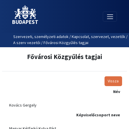
BUDAPEST
Szervezeti, személyzeti adatok / Kapcsolat, szervezet, vezetők /
A szerv vezetői / Fővárosi Közgyűlés tagjai
Fővárosi Közgyűlés tagjai
Vissza
Név
Kovács Gergely
Képviselőcsoport neve
Magyar Kétfarkú Kutya Párt