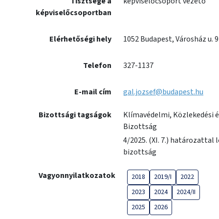
Tisztsége a
képviselőcsoport vezető
képviselőcsoportban
Elérhetőségi hely
1052 Budapest, Városház u. 9-1
Telefon
327-1137
E-mail cím
gal.jozsef@budapest.hu
Bizottsági tagságok
Klímavédelmi, Közlekedési és
Bizottság
4/2025. (XI. 7.) határozattal
bizottság
Vagyonnyilatkozatok
2018
2019/I
2022
2023
2024
2024/II
2025
2026