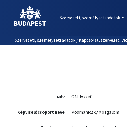
Szervezeti, személyzeti adatok
BUDAPEST
Szervezeti, személyzeti adatok / Kapcsolat, szervezet, vez
Név
Gál József
Képviselőcsoport neve
Podmaniczky Mozgalom