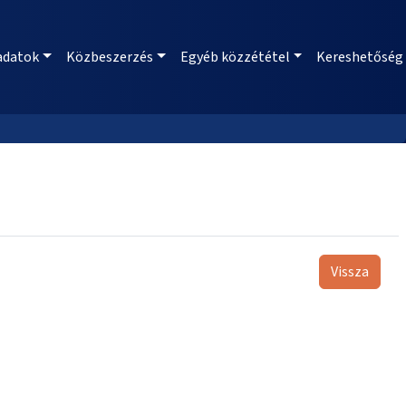
adatok
Közbeszerzés
Egyéb közzététel
Kereshetőség
Vissza