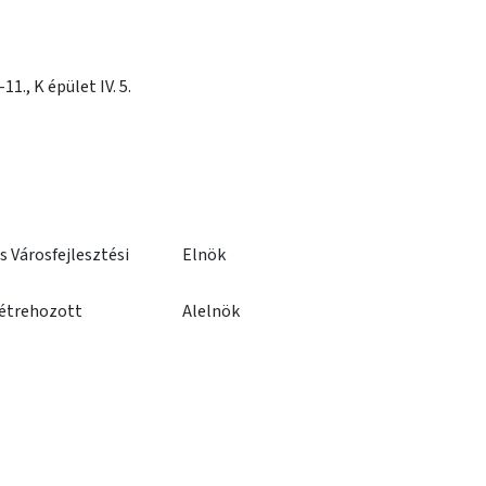
1., K épület IV. 5.
 Városfejlesztési
Elnök
 létrehozott
Alelnök