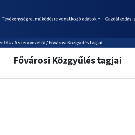
Tevékenységre, működésre vonatkozó adatok
Gazdálkodási 
etők / A szerv vezetői / Fővárosi Közgyűlés tagjai
Fővárosi Közgyűlés tagjai