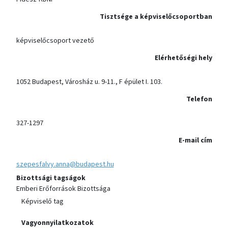
Tisztsége a képviselőcsoportban
képviselőcsoport vezető
Elérhetőségi hely
1052 Budapest, Városház u. 9-11., F épület I. 103.
Telefon
327-1297
E-mail cím
szepesfalvy.anna@budapest.hu
Bizottsági tagságok
Emberi Erőforrások Bizottsága
Képviselő tag
Vagyonnyilatkozatok