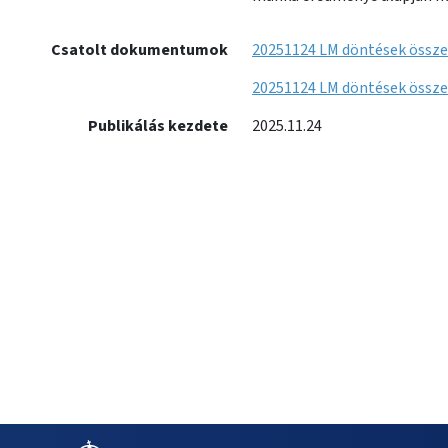
Csatolt dokumentumok
20251124 LM döntések össze
20251124 LM döntések összef
Publikálás kezdete
2025.11.24