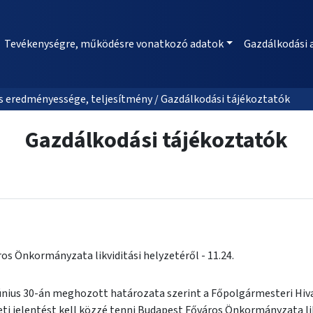
Tevékenységre, működésre vonatkozó adatok
Gazdálkodási 
 eredményessége, teljesítmény / Gazdálkodási tájékoztatók
Gazdálkodási tájékoztatók
os Önkormányzata likviditási helyzetéről - 11.24.
június 30-án meghozott határozata szerint a Főpolgármesteri Hiv
i jelentést kell közzé tenni Budapest Főváros Önkormányzata likv