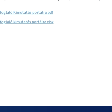
foglaló Kimutatás portálra.pdf
oglaló kimutatás portálra.xlsx