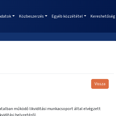
adatok
Közbeszerzés
Egyéb közzététel
Kereshetőség
Vissza
atalban működő likviditási munkacsoport által elvégzett
iditási helyzetéről.