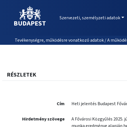
Szervezeti, személyzeti adatok
BUDAPEST
Tevékenységre, működésre vonatkozó adatok / A működés
RÉSZLETEK
Cím
Heti jelentés Budapest Fővár
Hirdetmény szövege
A Fővárosi Közgyűlés 2025. 
munka eredménye alapján het