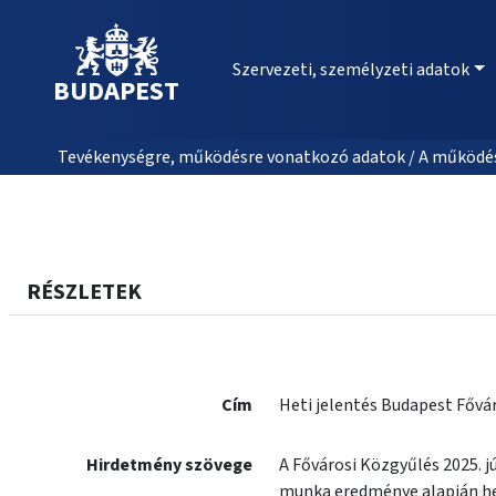
Szervezeti, személyzeti adatok
BUDAPEST
Tevékenységre, működésre vonatkozó adatok / A működés
RÉSZLETEK
Cím
Heti jelentés Budapest Fővár
Hirdetmény szövege
A Fővárosi Közgyűlés 2025. 
munka eredménye alapján het