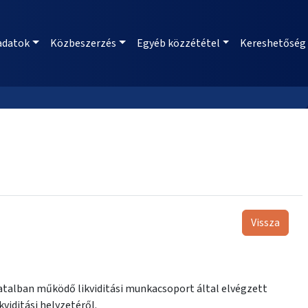
adatok
Közbeszerzés
Egyéb közzététel
Kereshetőség
Vissza
atalban működő likviditási munkacsoport által elvégzett
iditási helyzetéről.