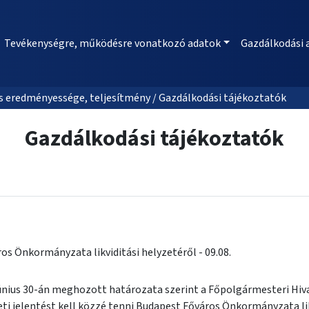
Tevékenységre, működésre vonatkozó adatok
Gazdálkodási 
 eredményessége, teljesítmény / Gazdálkodási tájékoztatók
Gazdálkodási tájékoztatók
os Önkormányzata likviditási helyzetéről - 09.08.
június 30-án meghozott határozata szerint a Főpolgármesteri Hiv
i jelentést kell közzé tenni Budapest Főváros Önkormányzata likv