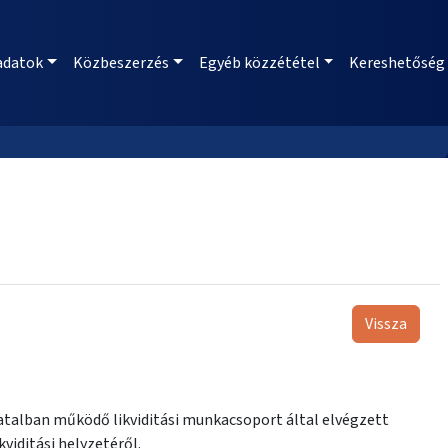
adatok
Közbeszerzés
Egyéb közzététel
Kereshetőség
Vissza
atalban működő likviditási munkacsoport által elvégzett
iditási helyzetéről.