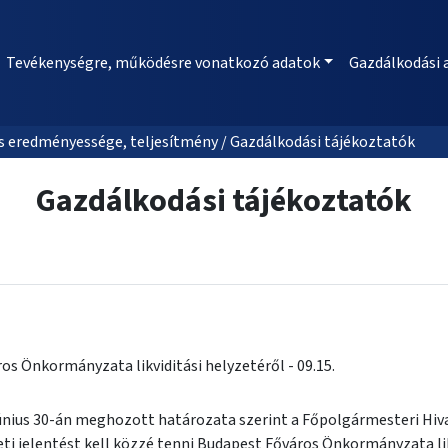
Tevékenységre, működésre vonatkozó adatok
Gazdálkodási 
 eredményessége, teljesítmény / Gazdálkodási tájékoztatók
Gazdálkodási tájékoztatók
os Önkormányzata likviditási helyzetéről - 09.15.
június 30-án meghozott határozata szerint a Főpolgármesteri Hiv
i jelentést kell közzé tenni Budapest Főváros Önkormányzata likv