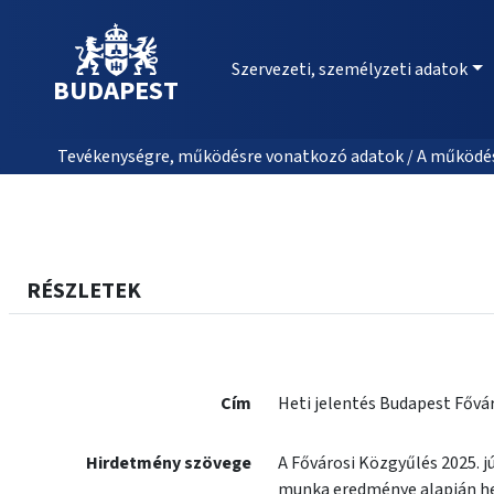
Szervezeti, személyzeti adatok
BUDAPEST
Tevékenységre, működésre vonatkozó adatok / A működés
RÉSZLETEK
Cím
Heti jelentés Budapest Fővár
Hirdetmény szövege
A Fővárosi Közgyűlés 2025. 
munka eredménye alapján het