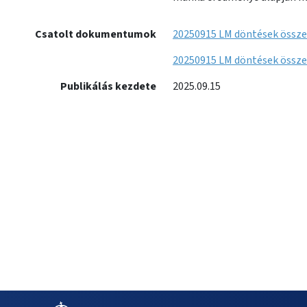
Csatolt dokumentumok
20250915 LM döntések össze
20250915 LM döntések össze
Publikálás kezdete
2025.09.15