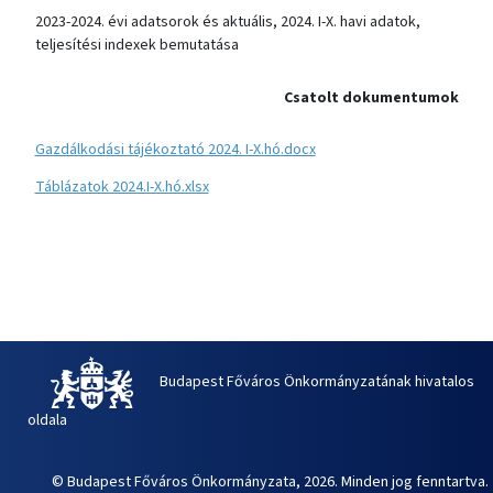
2023-2024. évi adatsorok és aktuális, 2024. I-X. havi adatok,
teljesítési indexek bemutatása
Csatolt dokumentumok
Gazdálkodási tájékoztató 2024. I-X.hó.docx
Táblázatok 2024.I-X.hó.xlsx
Budapest Főváros Önkormányzatának hivatalos
oldala
© Budapest Főváros Önkormányzata, 2026. Minden jog fenntartva.