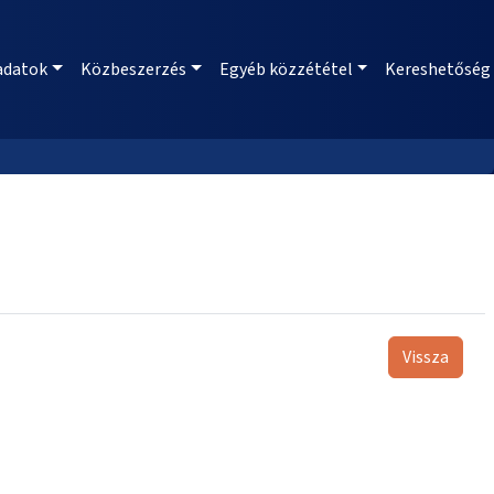
adatok
Közbeszerzés
Egyéb közzététel
Kereshetőség
Vissza