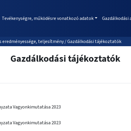
Tevékenységre, működésre vonatkozó adatok
Gazdálkodási 
 eredményessége, teljesítmény / Gazdálkodási tájékoztatók
Gazdálkodási tájékoztatók
yzata Vagyonkimutatása 2023
yzata Vagyonkimutatása 2023