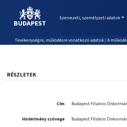
Szervezeti, személyzeti adatok
BUDAPEST
Tevékenységre, működésre vonatkozó adatok / A működés
RÉSZLETEK
Cím
Budapest Főváros Önkormán
Hirdetmény szövege
Budapest Főváros Önkormán