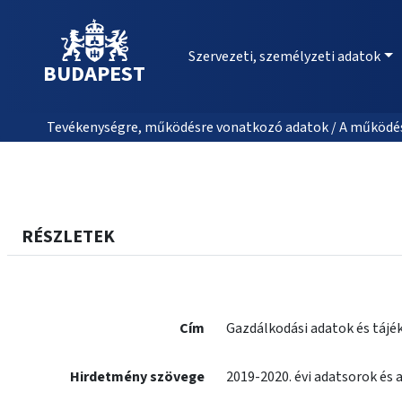
Szervezeti, személyzeti adatok
BUDAPEST
Tevékenységre, működésre vonatkozó adatok / A működés
RÉSZLETEK
Cím
Gazdálkodási adatok és tájék
Hirdetmény szövege
2019-2020. évi adatsorok és a