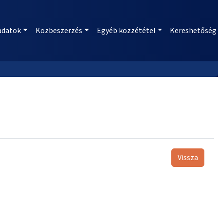
adatok
Közbeszerzés
Egyéb közzététel
Kereshetőség
Vissza