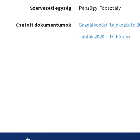
Szervezeti egység
Pénzügyi Főosztály
Csatolt dokumentumok
Gazdálkodási_tájékoztató 202
Táblák 2020. I-IX. hó.xlsx