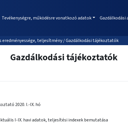
Tevékenységre, működésre vonatkozó adatok
Gazdálkodási 
 eredményessége, teljesítmény / Gazdálkodási tájékoztatók
Gazdálkodási tájékoztatók
oztató 2020. I.-IX. hó
ktuális I-IX. havi adatok, teljesítési indexek bemutatása