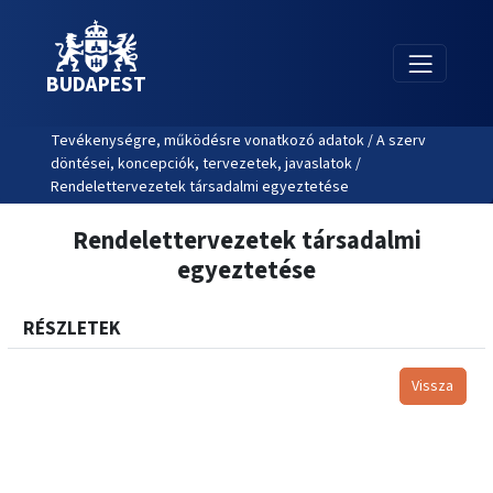
BUDAPEST
Tevékenységre, működésre vonatkozó adatok / A szerv
döntései, koncepciók, tervezetek, javaslatok /
Rendelettervezetek társadalmi egyeztetése
Rendelettervezetek társadalmi
egyeztetése
RÉSZLETEK
Vissza