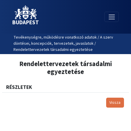
BUDAPEST
Tevékenységre, működésre vonatkozó adatok / A szerv
döntései, koncepciók, tervezetek, javaslatok /
Rendelettervezetek társadalmi egyeztetése
Rendelettervezetek társadalmi
egyeztetése
RÉSZLETEK
Vissza