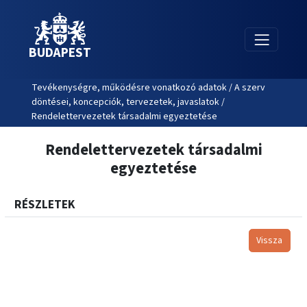
BUDAPEST
Tevékenységre, működésre vonatkozó adatok / A szerv
döntései, koncepciók, tervezetek, javaslatok /
Rendelettervezetek társadalmi egyeztetése
Rendelettervezetek társadalmi
egyeztetése
RÉSZLETEK
Vissza