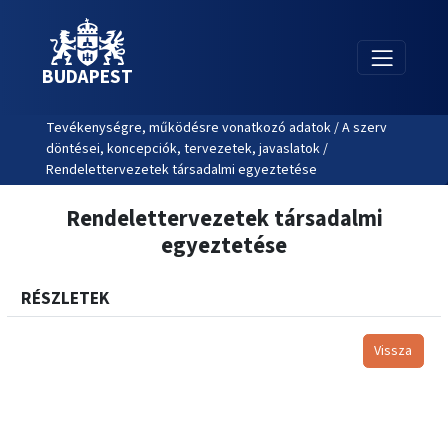
BUDAPEST
Tevékenységre, működésre vonatkozó adatok / A szerv
döntései, koncepciók, tervezetek, javaslatok /
Rendelettervezetek társadalmi egyeztetése
Rendelettervezetek társadalmi
egyeztetése
RÉSZLETEK
Vissza