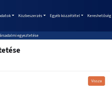
adatok
Közbeszerzés
Egyéb közzététel
Kereshetőség
társadalmi egyeztetése
tetése
Vissza