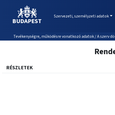
Szervezeti, személyzeti adatok
BUDAPEST
Tevékenységre, működésre vonatkozó adatok / A szerv dön
Rende
RÉSZLETEK