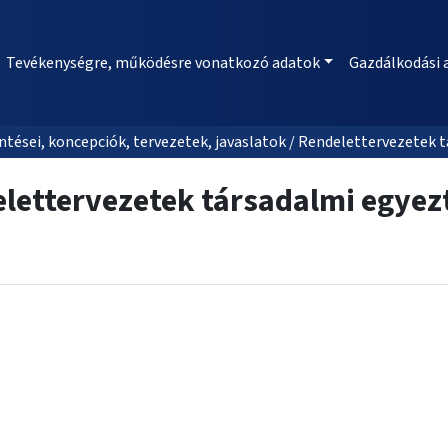
Tevékenységre, működésre vonatkozó adatok
Gazdálkodási 
tései, koncepciók, tervezetek, javaslatok / Rendelettervezetek 
lettervezetek társadalmi egyez