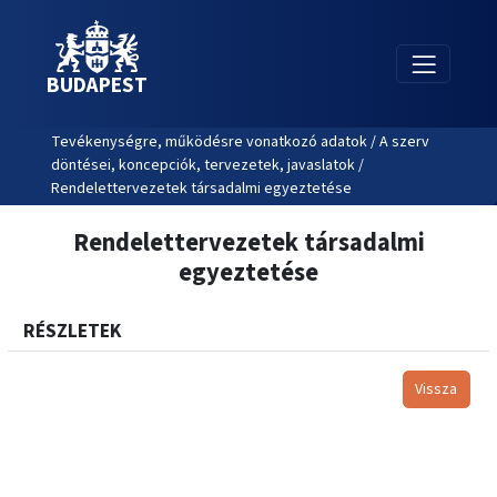
BUDAPEST
Tevékenységre, működésre vonatkozó adatok / A szerv
döntései, koncepciók, tervezetek, javaslatok /
Rendelettervezetek társadalmi egyeztetése
Rendelettervezetek társadalmi
egyeztetése
RÉSZLETEK
Vissza