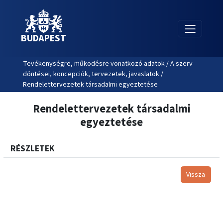
BUDAPEST
Tevékenységre, működésre vonatkozó adatok / A szerv
döntései, koncepciók, tervezetek, javaslatok /
Rendelettervezetek társadalmi egyeztetése
Rendelettervezetek társadalmi
egyeztetése
RÉSZLETEK
Vissza