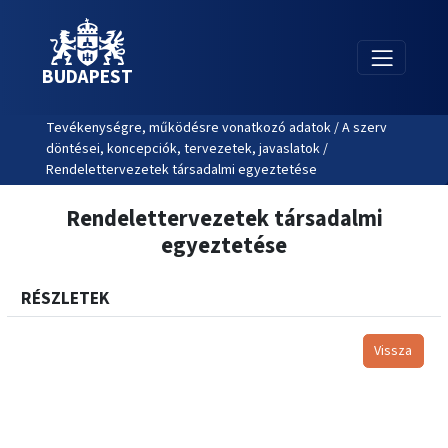
BUDAPEST
Tevékenységre, működésre vonatkozó adatok / A szerv
döntései, koncepciók, tervezetek, javaslatok /
Rendelettervezetek társadalmi egyeztetése
Rendelettervezetek társadalmi
egyeztetése
RÉSZLETEK
Vissza