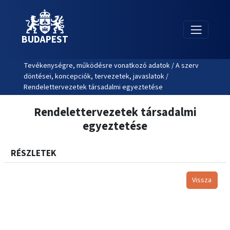
BUDAPEST
Tevékenységre, működésre vonatkozó adatok / A szerv
döntései, koncepciók, tervezetek, javaslatok /
Rendelettervezetek társadalmi egyeztetése
Rendelettervezetek társadalmi
egyeztetése
RÉSZLETEK
Vissza