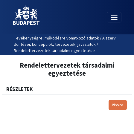
BUDAPEST
Tevékenységre, működésre vonatkozó adatok / A szerv
döntései, koncepciók, tervezetek, javaslatok /
Rendelettervezetek társadalmi egyeztetése
Rendelettervezetek társadalmi
egyeztetése
RÉSZLETEK
Vissza