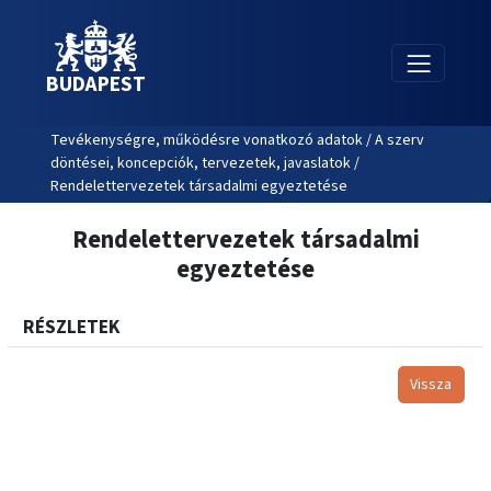
BUDAPEST
Tevékenységre, működésre vonatkozó adatok / A szerv
döntései, koncepciók, tervezetek, javaslatok /
Rendelettervezetek társadalmi egyeztetése
Rendelettervezetek társadalmi
egyeztetése
RÉSZLETEK
Vissza