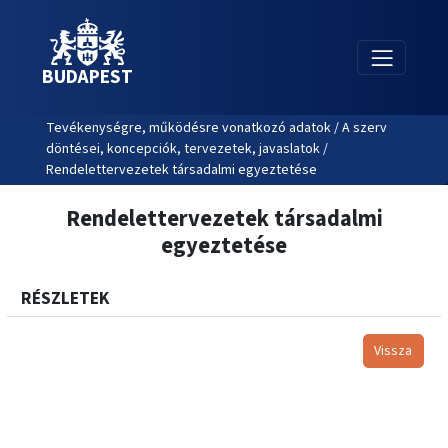
BUDAPEST
Tevékenységre, működésre vonatkozó adatok / A szerv
döntései, koncepciók, tervezetek, javaslatok /
Rendelettervezetek társadalmi egyeztetése
Rendelettervezetek társadalmi
egyeztetése
RÉSZLETEK
Vissza