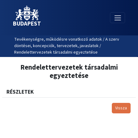
BUDAPEST
Tevékenységre, működésre vonatkozó adatok / A szerv
döntései, koncepciók, tervezetek, javaslatok /
Rendelettervezetek társadalmi egyeztetése
Rendelettervezetek társadalmi
egyeztetése
RÉSZLETEK
Vissza