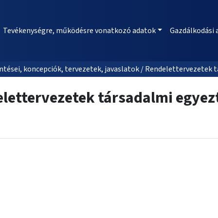
Tevékenységre, működésre vonatkozó adatok
Gazdálkodási 
tései, koncepciók, tervezetek, javaslatok / Rendelettervezetek 
lettervezetek társadalmi egyez