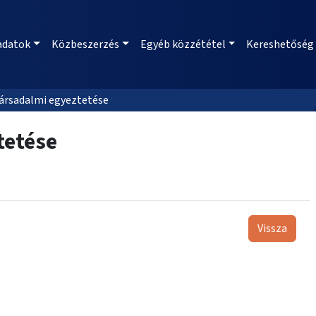
adatok
Közbeszerzés
Egyéb közzététel
Kereshetőség
társadalmi egyeztetése
tetése
Vissza