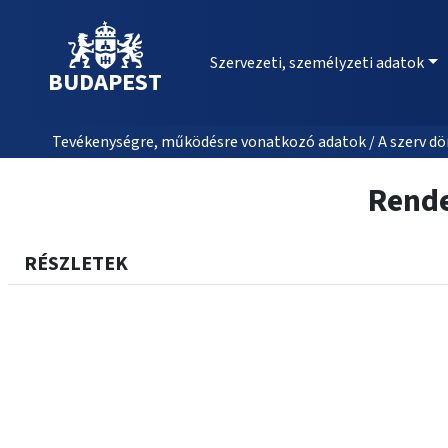
Szervezeti, személyzeti adatok
BUDAPEST
Tevékenységre, működésre vonatkozó adatok / A szerv dön
Rende
RÉSZLETEK