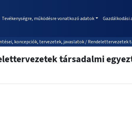
Tevékenységre, működésre vonatkozó adatok
Gazdálkodási 
tései, koncepciók, tervezetek, javaslatok / Rendelettervezetek 
lettervezetek társadalmi egyez