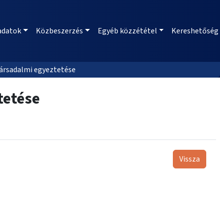
adatok
Közbeszerzés
Egyéb közzététel
Kereshetőség
társadalmi egyeztetése
tetése
Vissza