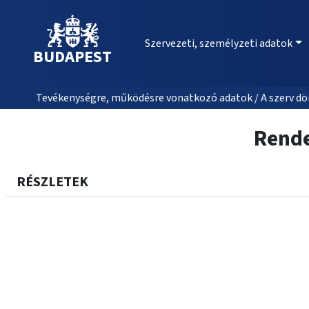
Szervezeti, személyzeti adatok
BUDAPEST
Tevékenységre, működésre vonatkozó adatok / A szerv dön
Rende
RÉSZLETEK