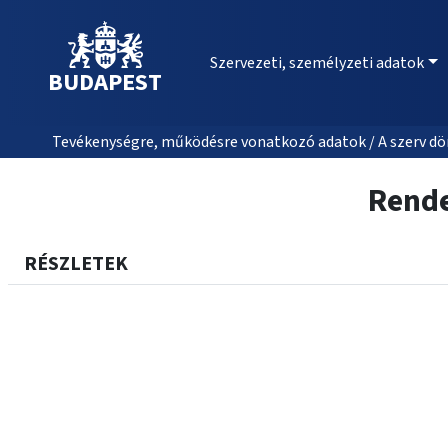
Szervezeti, személyzeti adatok
BUDAPEST
Tevékenységre, működésre vonatkozó adatok / A szerv dön
Rende
RÉSZLETEK