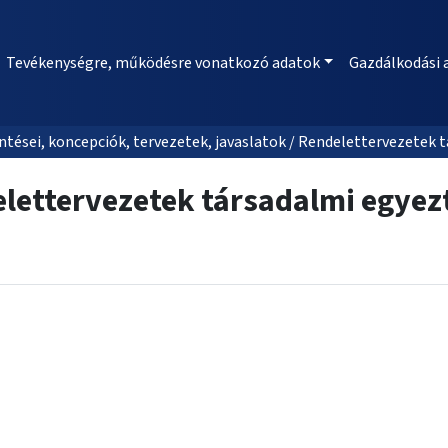
Tevékenységre, működésre vonatkozó adatok
Gazdálkodási 
tései, koncepciók, tervezetek, javaslatok / Rendelettervezetek 
lettervezetek társadalmi egyez