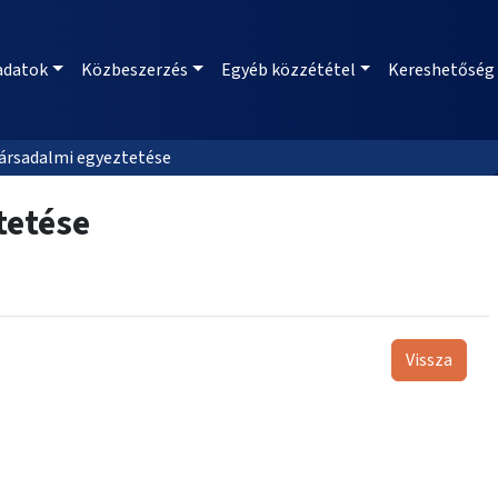
adatok
Közbeszerzés
Egyéb közzététel
Kereshetőség
társadalmi egyeztetése
tetése
Vissza