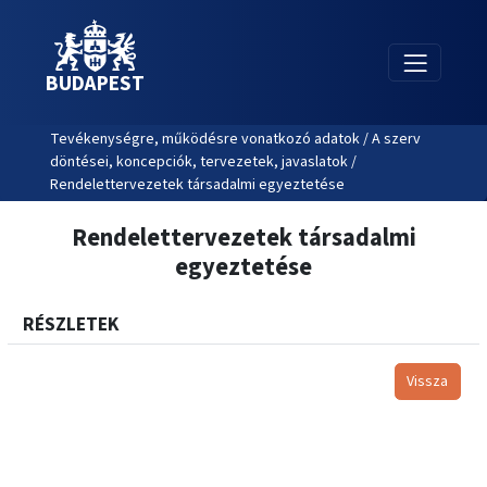
BUDAPEST
Tevékenységre, működésre vonatkozó adatok / A szerv
döntései, koncepciók, tervezetek, javaslatok /
Rendelettervezetek társadalmi egyeztetése
Rendelettervezetek társadalmi
egyeztetése
RÉSZLETEK
Vissza