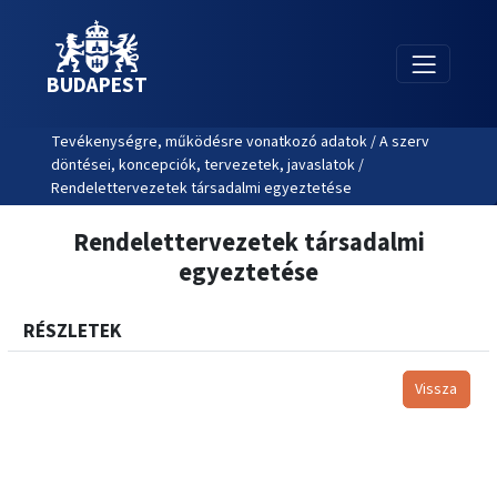
BUDAPEST
Tevékenységre, működésre vonatkozó adatok / A szerv
döntései, koncepciók, tervezetek, javaslatok /
Rendelettervezetek társadalmi egyeztetése
Rendelettervezetek társadalmi
egyeztetése
RÉSZLETEK
Vissza