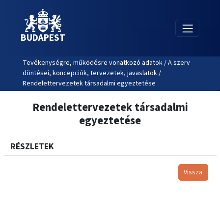
BUDAPEST
Tevékenységre, működésre vonatkozó adatok / A szerv
döntései, koncepciók, tervezetek, javaslatok /
Rendelettervezetek társadalmi egyeztetése
Rendelettervezetek társadalmi
egyeztetése
RÉSZLETEK
Vissza