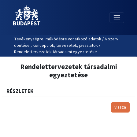
BUDAPEST
Tevékenységre, működésre vonatkozó adatok / A szerv
döntései, koncepciók, tervezetek, javaslatok /
Rendelettervezetek társadalmi egyeztetése
Rendelettervezetek társadalmi
egyeztetése
RÉSZLETEK
Vissza