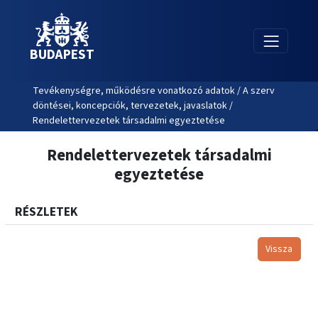
BUDAPEST
Tevékenységre, működésre vonatkozó adatok / A szerv
döntései, koncepciók, tervezetek, javaslatok /
Rendelettervezetek társadalmi egyeztetése
Rendelettervezetek társadalmi
egyeztetése
RÉSZLETEK
Vissza