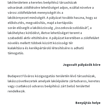
lakóterületein a keretes beépítésű társasházak
udvarának zöldítésére lehetőséget adjon, ezáltal növelve a
városi zöldfelületek mennyiségét és a
lakókörnyezet minőségét. A pályázat további haszna, hogy az
előkésztés, megvalósítás, majd a kertápolás
során elősegíti a lakóközösség „összekovácsolódását”, a
lakóhelyhez kötődést, illetve lehetőséget teremt a
szabadidő aktív eltöltésére. A pályázat keretében a zöldfelület
növelés mellett többek között közösségi tér
kialakításra és kerékpártároló létesítésére is adható
támogatás.
Jogosult pályázók köre
Budapest Főváros közigazgatási területén lévő társasházak,
lakásszövetkezetek amelyek lakóépülete zártudvaros, keretes
vagy csatlakozó udvaros beépítésű zárt belső területtel
rendelkezik.
Benyújtás helye