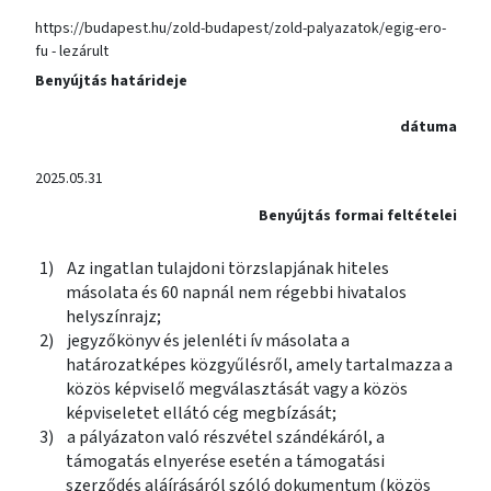
https://budapest.hu/zold-budapest/zold-palyazatok/egig-ero-
fu - lezárult
Benyújtás határideje
dátuma
2025.05.31
Benyújtás formai feltételei
1)
Az ingatlan tulajdoni törzslapjának hiteles
másolata és 60 napnál nem régebbi hivatalos
helyszínrajz;
2)
jegyzőkönyv és jelenléti ív másolata a
határozatképes közgyűlésről, amely tartalmazza a
közös képviselő megválasztását vagy a közös
képviseletet ellátó cég megbízását;
3)
a pályázaton való részvétel szándékáról, a
támogatás elnyerése esetén a támogatási
szerződés aláírásáról szóló dokumentum (közös