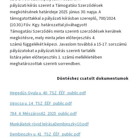
pályázati kiírás szerint a Támogatási Szerződések
megkötésének határideje 2025. június 30. napja. A
támogatottakkal a pályázati kiírásban szereplő, 700/2024.
(10.30.) Főv. Kgy. határozattal jóváhagyott
Támogatási Szerződés minta szerinti szerződések kerülnek
megkötésre, mely minta jelen előterjesztés 4.
számú függelékét képezi. Javaslom továbbá a 15-17. sorszámú
pályázatokat a pályázati kiírás szerinti tartalék
listára jelen előterjesztés 1. számú mellékletében
meghatározottak szerinti sorrendben.
Döntéshez csatolt dokumentumok
Hegedűs Gyula u. 40_TSZ_ÉÉF_public.pdf
Ugocsa u. 14_TSZ_ÉÉF_public.pdf
784_4_Mészáros62_2025_public.pdf
Munkálatok rövid leírásaDembinszky10.pdf
Dembinszky u. 41_TSZ_ÉÉF_public.pdf