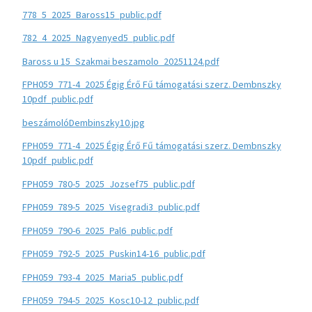
778_5_2025_Baross15_public.pdf
782_4_2025_Nagyenyed5_public.pdf
Baross u 15_Szakmai beszamolo_20251124.pdf
FPH059_771-4_2025 Égig Érő Fű támogatási szerz. Dembnszky
10pdf_public.pdf
beszámolóDembinszky10.jpg
FPH059_771-4_2025 Égig Érő Fű támogatási szerz. Dembnszky
10pdf_public.pdf
FPH059_780-5_2025_Jozsef75_public.pdf
FPH059_789-5_2025_Visegradi3_public.pdf
FPH059_790-6_2025_Pal6_public.pdf
FPH059_792-5_2025_Puskin14-16_public.pdf
FPH059_793-4_2025_Maria5_public.pdf
FPH059_794-5_2025_Kosc10-12_public.pdf