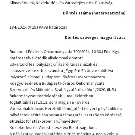
Klímavédelmi, Közlekedési és Városfejlesztési Bizottság
Döntés száma (határozatszám)
184/2025. (V.26.) KKVB határozat
Döntés szöveges magyarázata
Budapest Főváros Önkormányzata 700/2024.(10.30.) Főv. Kgy.
határozatával ötödik alkalommal döntött
udvarzöldítési pályázat kiírásáról társasházak és
lakásszövetkezetek számára „Égig Érő Fű Udvarzöldítési
Pályázat” címmel. Budapest Főváros Önkormányzata
Közgyűlésének a Budapest Főváros Önkormányzata
Szervezeti és Működési Szabályzatáról szóló 1/2020. (II. 5.)
önkormányzati rendeletének 1. mellékletében
foglalt táblázat 13.12. sora alapján a Fővárosi
Városrehabilitációs Keretből támogatást elnyert pályázókkal a
pályázatok elbírálása során a támogatási szerződés kötéséről
átruházott hatáskörben a Klímavédelmi,
Közlekedési és Városfejlesztési Bizottság dönt.
A pályázatok leadási határideje 2025. március 4. napja volt, a