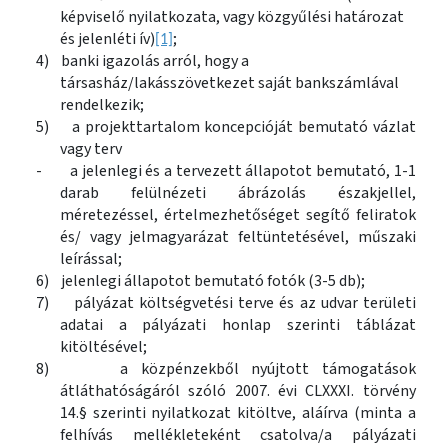
képviselő nyilatkozata, vagy közgyűlési határozat
és jelenléti ív)
;
[1]
4)
banki igazolás arról, hogy a
társasház/lakásszövetkezet saját bankszámlával
rendelkezik;
5)
a projekttartalom koncepcióját bemutató vázlat
vagy terv
-
a jelenlegi és a tervezett állapotot bemutató, 1-1
darab felülnézeti ábrázolás északjellel,
méretezéssel, értelmezhetőséget segítő feliratok
és/ vagy jelmagyarázat feltüntetésével, műszaki
leírással;
6)
jelenlegi állapotot bemutató fotók (3-5 db);
7)
pályázat költségvetési terve és az udvar területi
adatai a pályázati honlap szerinti táblázat
kitöltésével;
8)
a közpénzekből nyújtott támogatások
átláthatóságáról szóló 2007. évi CLXXXI. törvény
14.§ szerinti nyilatkozat kitöltve, aláírva
(minta a
felhívás mellékleteként csatolva/a pályázati