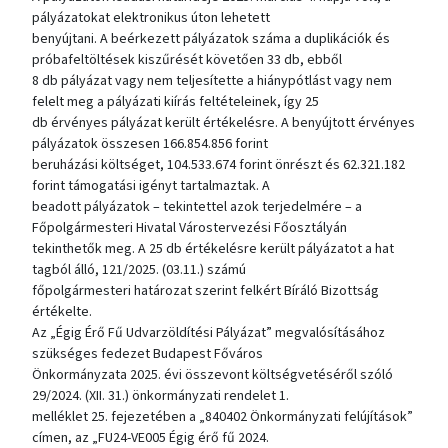
pályázatokat elektronikus úton lehetett
benyújtani. A beérkezett pályázatok száma a duplikációk és
próbafeltöltések kiszűrését követően 33 db, ebből
8 db pályázat vagy nem teljesítette a hiánypótlást vagy nem
felelt meg a pályázati kiírás feltételeinek, így 25
db érvényes pályázat került értékelésre. A benyújtott érvényes
pályázatok összesen 166.854.856 forint
beruházási költséget, 104.533.674 forint önrészt és 62.321.182
forint támogatási igényt tartalmaztak. A
beadott pályázatok – tekintettel azok terjedelmére – a
Főpolgármesteri Hivatal Várostervezési Főosztályán
tekinthetők meg. A 25 db értékelésre került pályázatot a hat
tagból álló, 121/2025. (03.11.) számú
főpolgármesteri határozat szerint felkért Bíráló Bizottság
értékelte.
Az „Égig Érő Fű Udvarzöldítési Pályázat” megvalósításához
szükséges fedezet Budapest Főváros
Önkormányzata 2025. évi összevont költségvetéséről szóló
29/2024. (XII. 31.) önkormányzati rendelet 1.
melléklet 25. fejezetében a „840402 Önkormányzati felújítások”
címen, az „FU24-VE005 Égig érő fű 2024.