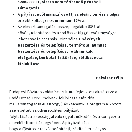
3.500.000 Ft, vissza nem térítendő pénzbeli
támogatás.
A pályázat
utófinanszírozott
, az
elvárt önrész
a teljes
projekt költségének
minimum 10%
-a.
Az elnyert támogatási összeg legalább 60%-át
növénytelepítésre és azzal összefüggő tevékenységre
lehet csak felhasználni. Mint például
növények
beszerzése és telepítése, termőföld, humusz
beszerzése és telepítése, földmunkák
elvégzése, burkolat feltörése, zöldkazetta
kialakítása.
Pályázat célja
Budapest Főváros zöldinfrastruktúra fejlesztési akcióterve a
Radó Dezső Terv - melynek felülvizsgálatát idén
májusban fogadta el a Közgyűlés - tematikus programjai között
szerepelteti az udvarzöldítési pályázat
folytatását a lakossággal való együttműködés és a környezeti
szemléletformálás jegyében. A pályázat célja,
hogy a főváros intenzív beépítésű, zöldfelület-hiányos