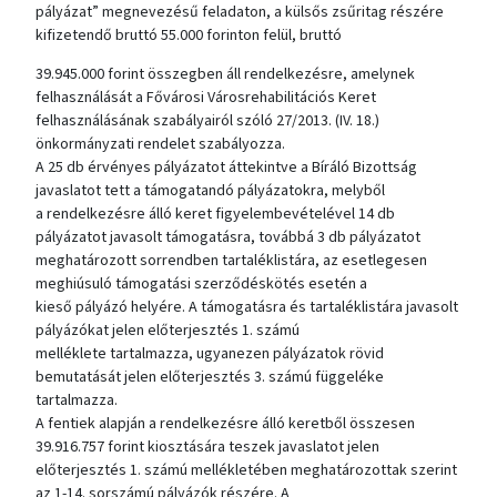
pályázat” megnevezésű feladaton, a külsős zsűritag részére
kifizetendő bruttó 55.000 forinton felül, bruttó
39.945.000 forint összegben áll rendelkezésre, amelynek
felhasználását a Fővárosi Városrehabilitációs Keret
felhasználásának szabályairól szóló 27/2013. (IV. 18.)
önkormányzati rendelet szabályozza.
A 25 db érvényes pályázatot áttekintve a Bíráló Bizottság
javaslatot tett a támogatandó pályázatokra, melyből
a rendelkezésre álló keret figyelembevételével 14 db
pályázatot javasolt támogatásra, továbbá 3 db pályázatot
meghatározott sorrendben tartaléklistára, az esetlegesen
meghiúsuló támogatási szerződéskötés esetén a
kieső pályázó helyére. A támogatásra és tartaléklistára javasolt
pályázókat jelen előterjesztés 1. számú
melléklete tartalmazza, ugyanezen pályázatok rövid
bemutatását jelen előterjesztés 3. számú függeléke
tartalmazza.
A fentiek alapján a rendelkezésre álló keretből összesen
39.916.757 forint kiosztására teszek javaslatot jelen
előterjesztés 1. számú mellékletében meghatározottak szerint
az 1-14. sorszámú pályázók részére. A