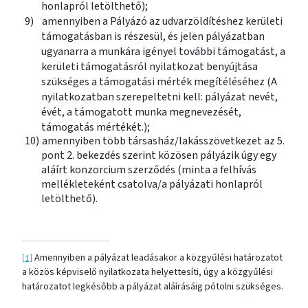
honlapról letölthető);
9)
amennyiben a Pályázó az udvarzöldítéshez kerületi
támogatásban is részesül, és jelen pályázatban
ugyanarra a munkára igényel további támogatást, a
kerületi támogatásról nyilatkozat benyújtása
szükséges a támogatási mérték megítéléséhez (A
nyilatkozatban szerepeltetni kell: pályázat nevét,
évét, a támogatott munka megnevezését,
támogatás mértékét.);
10)
amennyiben több társasház/lakásszövetkezet az 5.
pont 2. bekezdés szerint közösen pályázik úgy egy
aláírt konzorcium szerződés (minta a felhívás
mellékleteként csatolva/a pályázati honlapról
letölthető).
Amennyiben a pályázat leadásakor a közgyűlési határozatot
[1]
a közös képviselő nyilatkozata helyettesíti, úgy a közgyűlési
határozatot legkésőbb a pályázat aláírásáig pótolni szükséges.