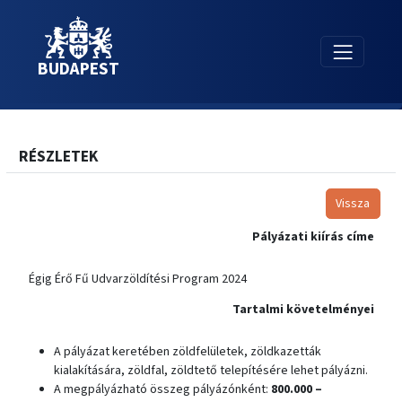
BUDAPEST
RÉSZLETEK
Vissza
Pályázati kiírás címe
Égig Érő Fű Udvarzöldítési Program 2024
Tartalmi követelményei
A pályázat keretében zöldfelületek, zöldkazetták
kialakítására, zöldfal, zöldtető telepítésére lehet pályázni.
A megpályázható összeg pályázónként:
800.000 –