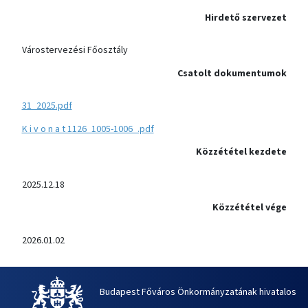
Hirdető szervezet
Várostervezési Főosztály
Csatolt dokumentumok
31_2025.pdf
K i v o n a t 1126_1005-1006_.pdf
Közzététel kezdete
2025.12.18
Közzététel vége
2026.01.02
Budapest Főváros Önkormányzatának hivatalos