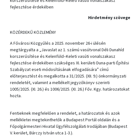
korszerűsítése és Kelenföld–Keleti vasúti vonalszakasz
fejlesztése érdekében
Hirdetmény szövege
KÖZÉRDEKŰ KÖZLEMÉNY
A Fővárosi Közgyűlés a 2025. november 26-i ülésén
megtárgyalta a „Javaslat az 1. számú vasútvonal Déli Dunahíd
korszerűsítése és Kelenföld–Keleti vasúti vonalszakasz
fejlesztése érdekében szükséges XI. kerületi Duna-parti Építési
Szabályzat eseti módosításának elfogadására” című
előterjesztést és megalkotta a 31/2025. (XII. 9.) önkormányzati
rendeletét, valamint a mellékelt jegyzőkönyv szerinti
1005/2025. (XI. 26.) és 1006/2025. (XI. 26.) Főv. Kgy. határozatokat
hozta.
Fentieknek megfelelően a rendelet, a határozatok és azok
mellékletei megtekinthetők a Budapest Portál oldalán és a
Főpolgármesteri Hivatal Ügyfélszolgálati Irodájában (Budapest
V. kerület, Bárczy István utca 1-3.).