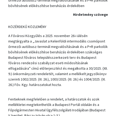
őrmezői autóbusz-terminál megvalósításának és a P+R parkolók
bővítésének előkészítése beruházás érdekében
Hirdetmény szövege
KÖZÉRDEKŰ KÖZLEMÉNY
A Fővárosi Közgyűlés a 2025. november 26-i ülésén
megtárgyalta a „Javaslat a Kelenföldi intermodális csomópont
őrmezői autóbusz-terminál megvalósításának és a P+R parkolók
bővítésének előkészítése beruházás érdekében szükséges
Budapest főváros településszerkezeti terv és Budapest
főváros rendezési szabályzat eseti módosításának
elfogadására” című előterjesztést és megalkotta a 30/2025. (XII.
9.) önkormányzati rendeletét, valamint a mellékelt jegyzőkönyv
szerinti 1002/2025. (XI. 26.), 1003/2025. (XI. 26.) és 1004/2025. (XI.
26.) Főv. Kgy. határozatokat hozta.
Fentieknek megfelelően a rendelet, a határozatok és azok
mellékletei megtekinthetők a Budapest Portál oldalán és a
Főpolgármesteri Hivatal Ügyfélszolgálati Irodájában (Budapest
V. kerület, Bárczy István utca 1-3.).