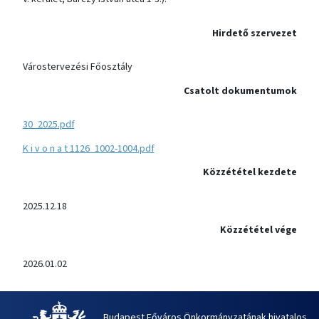
Hirdető szervezet
Várostervezési Főosztály
Csatolt dokumentumok
30_2025.pdf
K i v o n a t 1126_1002-1004.pdf
Közzététel kezdete
2025.12.18
Közzététel vége
2026.01.02
Budapest Főváros Önkormányzatának hivatalos