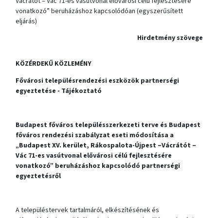
Vácrátót – Vác 71-es vasútvonal elővárosi célú fejlesztésére
vonatkozó” beruházáshoz kapcsolódóan (egyszerűsített
eljárás)
Hirdetmény szövege
KÖZÉRDEKŰ KÖZLEMÉNY
Fővárosi településrendezési eszközök partnerségi
egyeztetése - Tájékoztató
Budapest főváros településszerkezeti terve és Budapest
főváros rendezési szabályzat eseti módosítása a
„Budapest XV. kerület, Rákospalota-Újpest –Vácrátót –
Vác 71-es vasútvonal elővárosi célú fejlesztésére
vonatkozó” beruházáshoz kapcsolódó partnerségi
egyeztetésről
A településtervek tartalmáról, elkészítésének és