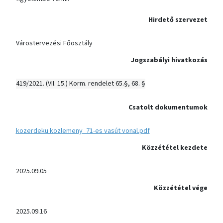
Hirdető szervezet
Várostervezési Főosztály
Jogszabályi hivatkozás
419/2021. (VII. 15.) Korm. rendelet 65.§, 68. §
Csatolt dokumentumok
kozerdeku kozlemeny_71-es vasút vonal.pdf
Közzététel kezdete
2025.09.05
Közzététel vége
2025.09.16