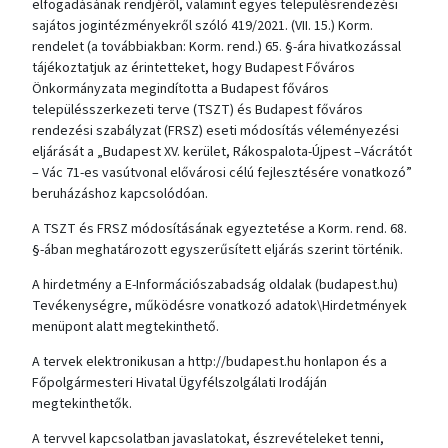
elfogadásának rendjéről, valamint egyes településrendezési
sajátos jogintézményekről szóló 419/2021. (VII. 15.) Korm.
rendelet (a továbbiakban: Korm. rend.) 65. §-ára hivatkozással
tájékoztatjuk az érintetteket, hogy Budapest Főváros
Önkormányzata megindította a Budapest főváros
településszerkezeti terve (TSZT) és Budapest főváros
rendezési szabályzat (FRSZ) eseti módosítás véleményezési
eljárását a „Budapest XV. kerület, Rákospalota-Újpest –Vácrátót
– Vác 71-es vasútvonal elővárosi célú fejlesztésére vonatkozó”
beruházáshoz kapcsolódóan.
A TSZT és FRSZ módosításának egyeztetése a Korm. rend. 68.
§-ában meghatározott egyszerűsített eljárás szerint történik.
A hirdetmény a E-Információszabadság oldalak (budapest.hu)
Tevékenységre, működésre vonatkozó adatok\Hirdetmények
menüpont alatt megtekinthető.
A tervek elektronikusan a http://budapest.hu honlapon és a
Főpolgármesteri Hivatal Ügyfélszolgálati Irodáján
megtekinthetők.
A tervvel kapcsolatban javaslatokat, észrevételeket tenni,