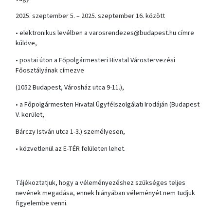
2025. szeptember 5. – 2025. szeptember 16. között
• elektronikus levélben a varosrendezes@budapest.hu címre
küldve,
• postai úton a Főpolgármesteri Hivatal Várostervezési
Főosztályának címezve
(1052 Budapest, Városház utca 9-11.),
• a Főpolgármesteri Hivatal Ügyfélszolgálati Irodáján (Budapest
V. kerület,
Bárczy István utca 1-3.) személyesen,
• közvetlenül az E-TÉR felületen lehet.
Tájékoztatjuk, hogy a véleményezéshez szükséges teljes
nevének megadása, ennek hiányában véleményét nem tudjuk
figyelembe venni.