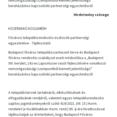
nemzetgazdasági szempontból kiemelt jelentőségű”
beruházáshoz kapcsolódó partnerségi egyeztetésről
Hirdetmény szövege
KÖZÉRDEKŰ KÖZLEMÉNY
Fővárosi településrendezési eszközök partnerségi
egyeztetése - Tájékoztató
Budapest főváros településszerkezeti terve és Budapest
főváros rendezési szabályzat eseti módosítása a „Budapest
XIX. kerület, 142-es Lajosmizsei vasút fejlesztésére vonatkozó
nemzetgazdasági szempontból kiemelt jelentőségű”
beruházáshoz kapcsolódó partnerségi egyeztetésről
A településtervek tartalmáról, elkészítésének és
elfogadásának rendjéről, valamint egyes településrendezési
sajátos jogintézményekről szóló 419/2021. (VII. 15.) Korm.
rendelet (a továbbiakban: Korm. rend.) 65. §-ára hivatkozással
tájékoztatjuk az érintetteket, hogy Budapest Főváros