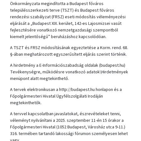
Önkormányzata megindította a Budapest főváros
településszerkezeti terve (TSZT) és Budapest főváros
rendezési szabályzat (FRSZ) eseti módosítás véleményezési
eljárását a „Budapest XIX. kerület, 142-es Lajosmizsei vasút
fejlesztésére vonatkozó nemzetgazdasági szempontból
kiemelt jelentőségű” beruházáshoz kapcsolódóan.
A TSZT és FRSZ módosításának egyeztetése a Korm. rend. 68.
§-ában meghatározott egyszerűsített eljárás szerint történik.
A hirdetmény a E-Információszabadság oldalak (budapest.hu)
Tevékenységre, működésre vonatkozó adatok\Hirdetmények
menüpont alatt megtekinthető.
A tervek elektronikusan a http://budapest.hu honlapon és a
Főpolgármesteri Hivatal Ügyfélszolgálati Irodáján
megtekinthetők.
A tervvel kapcsolatban javaslatokat, észrevételeket tenni,
véleményt nyilvánítani a 2025. szeptember 11-én 15 órakor a
Főpolgármesteri Hivatal (1052 Budapest, Városház utca 9-11.)
316. termében tartandó lakossági fórumon személyesen lehet
vagy