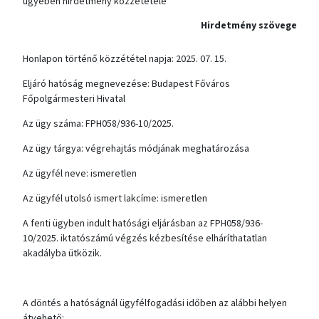
ügyében hirdetmény közzététele
Hirdetmény szövege
Honlapon történő közzététel napja: 2025. 07. 15.
Eljáró hatóság megnevezése: Budapest Főváros
Főpolgármesteri Hivatal
Az ügy száma: FPH058/936-10/2025.
Az ügy tárgya: végrehajtás módjának meghatározása
Az ügyfél neve: ismeretlen
Az ügyfél utolsó ismert lakcíme: ismeretlen
A fenti ügyben indult hatósági eljárásban az FPH058/936-
10/2025. iktatószámú végzés kézbesítése elháríthatatlan
akadályba ütközik.
A döntés a hatóságnál ügyfélfogadási időben az alábbi helyen
átvehető: