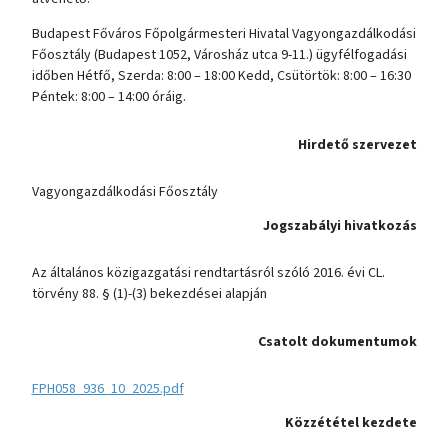
Budapest Főváros Főpolgármesteri Hivatal Vagyongazdálkodási
Főosztály (Budapest 1052, Városház utca 9-11.) ügyfélfogadási
időben Hétfő, Szerda: 8:00 – 18:00 Kedd, Csütörtök: 8:00 – 16:30
Péntek: 8:00 – 14:00 óráig.
Hirdető szervezet
Vagyongazdálkodási Főosztály
Jogszabályi hivatkozás
Az általános közigazgatási rendtartásról szóló 2016. évi CL.
törvény 88. § (1)-(3) bekezdései alapján
Csatolt dokumentumok
FPH058_936_10_2025.pdf
Közzététel kezdete