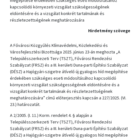
megépítése érdekében szükséges eseti módosításához
kapcsolódó környezeti vizsgálat szükségességének
eldöntésére és a vizsgálat konkrét tartalmának és
részletezettségének meghatározására
Hirdetmény szövege
A Fővárosi Közgyűlés Klímavédelmi, Közlekedési és
Városfejlesztési Bizottsága 2025. június 23-án meghozta „A
Településszerkezeti Terv (TSZT), Fővárosi Rendezési
Szabályzat (FRSZ) és a III. kerületi Duna-parti Építési Szabályzat
(DÉSZ) a Hajógyári-szigetre átívelő új gyalogos híd megépítése
érdekében szükséges eseti módosításához kapcsolódó
környezeti vizsgálat szükségességének eldöntésére és a
vizsgálat konkrét tartalmának és részletezettségének
meghatározására” című előterjesztés kapcsán a 227/2025. (VI.
23.) határozatát.
A 2/2005. (I. 11.) Korm. rendelet 4. § alapján a
Településszerkezeti Terv (TSZT), Fővárosi Rendezési
Szabályzat (FRSZ) és a III. kerületi Duna-parti Építési Szabályzat
(DÉSZ) a Hajógyári-szigetre átívelő új gyalogos híd megépítése