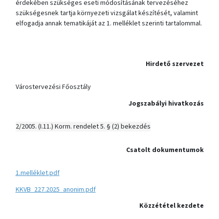
érdekében szükséges eseti módosításának tervezéséhez
szükségesnek tartja környezeti vizsgálat készítését, valamint
elfogadja annak tematikáját az 1. melléklet szerinti tartalommal.
Hirdető szervezet
Várostervezési Főosztály
Jogszabályi hivatkozás
2/2005. (I.11.) Korm. rendelet 5. § (2) bekezdés
Csatolt dokumentumok
1.melléklet.pdf
KKVB_227.2025_anonim.pdf
Közzététel kezdete