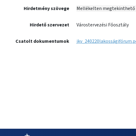
Hirdetmény szövege
Mellékelten megtekinthető a
Hirdető szervezet
Várostervezési Főosztály
Csatolt dokumentumok
jkv_240220lakosságifórum.p