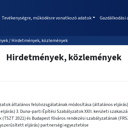
Tevékenységre, működésre vonatkozó adatok
Gazdálkodási 
nyek / Hirdetmények, közlemények
Hirdetmények, közlemények
zatok általános felülvizsgálatának módosítása (általános eljárás) 
ás) 3. Duna-parti Építési Szabályzatok XXII. kerületi szakaszának módosítás
k (TSZT 2021) és Budapest főváros rendezési szabályzatának (FRSZ
yszerűsített eljárás) partnerségi egyeztetése