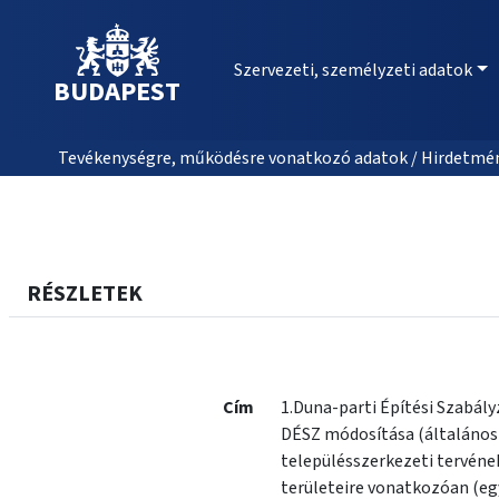
Szervezeti, személyzeti adatok
BUDAPEST
Tevékenységre, működésre vonatkozó adatok / Hirdetmé
RÉSZLETEK
Cím
1.Duna-parti Építési Szabály
DÉSZ módosítása (általános eljár
településszerkezeti tervéne
területeire vonatkozóan (eg