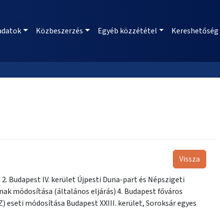
adatok
Közbeszerzés
Egyéb közzététel
Kereshetőség
Vissza
2. Budapest IV. kerület Újpesti Duna-part és Népszigeti
a (általános eljárás) 4. Budapest főváros
) eseti módosítása Budapest XXIII. kerület, Soroksár egyes