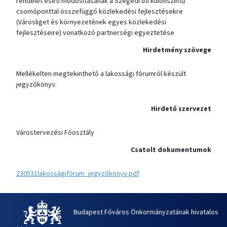
rendelet eseti módosításának a Szegedi úti különszintű
csomóponttal összefüggő közlekedési fejlesztésekre
(Városliget és környezetének egyes közlekedési
fejlesztéseire) vonatkozó partnerségi egyeztetése
Hirdetmény szövege
Mellékelten megtekinthető a lakossági fórumról készült
jegyzőkönyv.
Hirdető szervezet
Várostervezési Főosztály
Csatolt dokumentumok
230531lakosságifórum_jegyzőkönyv.pdf
Budapest Főváros Önkormányzatának hivatalos