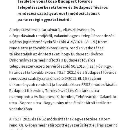
területre vonatkozó Budapest főváros
településszerkezeti terve és Budapest főváros
rendezési szabályzat eseti módosításának
partnerségi egyeztetéséről
A településtervek tartalmáról, elkészítésének és
elfogadásának rendjéről, valamint egyes településrendezési
sajátos jogintézményekről szóló 419/2021. (VII. 15.) Korm.
rendeletre (a továbbiakban: Korm. rend.) hivatkozással
tájékoztatjuk az érintetteket, hogy Budapest Főváros
Önkormányzata megindította a Budapest főváros
településszerkezeti tervéről szóló 50/2015. (I.28.) Főv. Kgy.
határozat (a továbbiakban: TSZT 2021) és a Budapest főváros
rendezési szabályzatáról szóló 5/2015. (II. 16.) számú
önkormányzati rendelet (a továbbiakban: FRSZ) módosítását a
Budapest II. kerület, Törökvészi út és Csatárka utca
csomópontra és Budapest XI. kerület, Fehérvári út - Galambóc
utca - Sopron utca - Nagysurány utca által határolt területre
vonatkozóan.
A TSZT 2021 és FRSZ módosításának egyeztetése a Korm.
rend. 68. §-ában meghatározott egyszerűsített eljárás szerint