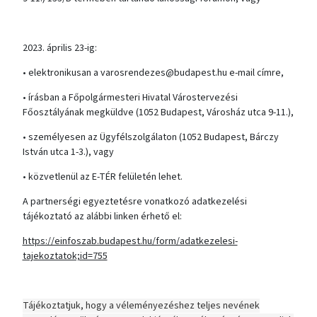
2023. április 23-ig:
• elektronikusan a varosrendezes@budapest.hu e-mail címre,
• írásban a Főpolgármesteri Hivatal Várostervezési
Főosztályának megküldve (1052 Budapest, Városház utca 9-11.),
• személyesen az Ügyfélszolgálaton (1052 Budapest, Bárczy
István utca 1-3.), vagy
• közvetlenül az E-TÉR felületén lehet.
A partnerségi egyeztetésre vonatkozó adatkezelési
tájékoztató az alábbi linken érhető el:
https://einfoszab.budapest.hu/form/adatkezelesi-
tajekoztatok;id=755
Tájékoztatjuk, hogy a véleményezéshez teljes nevének