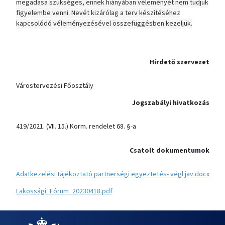
megadása szükséges, ennek hiányában véleményét nem tudjuk
figyelembe venni. Nevét kizárólag a terv készítéséhez
kapcsolódó véleményezésével összefüggésben kezeljük.
Hirdető szervezet
Várostervezési Főosztály
Jogszabályi hivatkozás
419/2021. (VII. 15.) Korm. rendelet 68. §-a
Csatolt dokumentumok
Adatkezelési tájékoztató partnerségi egyeztetés- végl jav.docx
Lakossági_Fórum_20230418.pdf