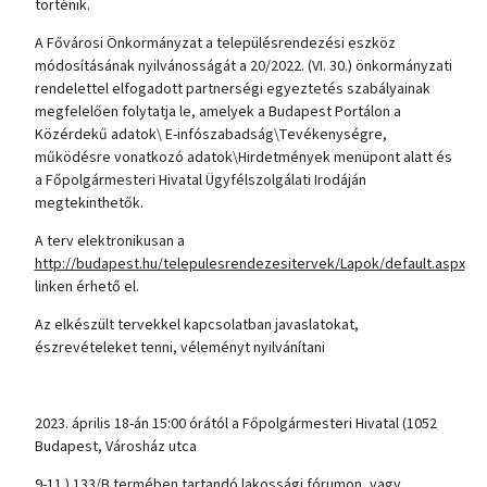
történik.
A Fővárosi Önkormányzat a településrendezési eszköz
módosításának nyilvánosságát a 20/2022. (VI. 30.) önkormányzati
rendelettel elfogadott partnerségi egyeztetés szabályainak
megfelelően folytatja le, amelyek a Budapest Portálon a
Közérdekű adatok\ E-infószabadság\Tevékenységre,
működésre vonatkozó adatok\Hirdetmények menüpont alatt és
a Főpolgármesteri Hivatal Ügyfélszolgálati Irodáján
megtekinthetők.
A terv elektronikusan a
http://budapest.hu/telepulesrendezesitervek/Lapok/default.aspx
linken érhető el.
Az elkészült tervekkel kapcsolatban javaslatokat,
észrevételeket tenni, véleményt nyilvánítani
2023. április 18-án 15:00 órától a Főpolgármesteri Hivatal (1052
Budapest, Városház utca
9-11.) 133/B termében tartandó lakossági fórumon, vagy