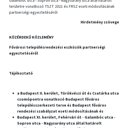
Galambóc utca - Sopron utca - Nagysurány utca által határolt
területre vonatkozó TSZT 2021 és FRSZ eseti módosításának
partnerségi egyeztetéséről
Hirdetmény szövege
KÖZÉRDEKŰ KÖZLEMÉNY
Fővárosi településrendezési eszközök partnerségi
egyeztetéséről
Tájékoztató
a Budapest II. kerület, Törökvészi út és Csatárka utca
csomópontra vonatkozó Budapest főváros
településszerkezeti terve és Budapest főváros
rendezési szabályzat eseti módosításának és
Budapest XI. kerület, Fehérvári út - Galambóc utca -
Sopron utca - Nagysurány utca által határolt