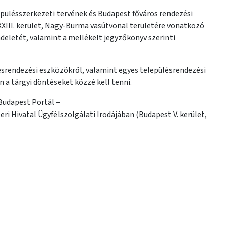
lepülésszerkezeti tervének és Budapest főváros rendezési
 XXIII. kerület, Nagy-Burma vasútvonal területére vonatkozó
ndeletét, valamint a mellékelt jegyzőkönyv szerinti
ülésrendezési eszközökről, valamint egyes településrendezési
n a tárgyi döntéseket közzé kell tenni.
Budapest Portál –
ri Hivatal Ügyfélszolgálati Irodájában (Budapest V. kerület,