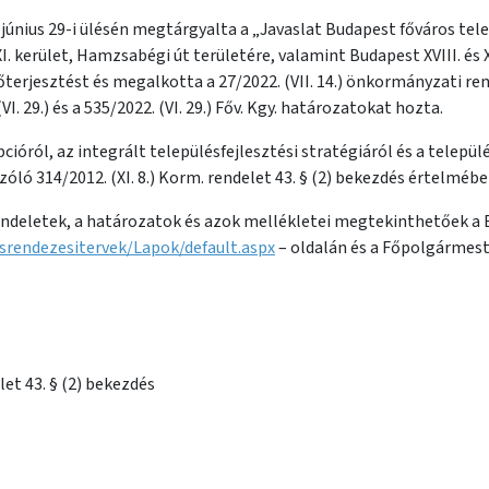
 június 29-i ülésén megtárgyalta a „Javaslat Budapest főváros te
. kerület, Hamzsabégi út területére, valamint Budapest XVIII. és
terjesztést és megalkotta a 27/2022. (VII. 14.) önkormányzati re
(VI. 29.) és a 535/2022. (VI. 29.) Főv. Kgy. határozatokat hozta.
pcióról, az integrált településfejlesztési stratégiáról és a telep
óló 314/2012. (XI. 8.) Korm. rendelet 43. § (2) bekezdés értelmébe
ndeletek, a határozatok és azok mellékletei megtekinthetőek a 
srendezesitervek/Lapok/default.aspx
– oldalán és a Főpolgármeste
let 43. § (2) bekezdés