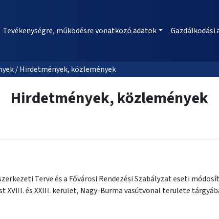
Tevékenységre, működésre vonatkozó adatok
Gazdálkodási 
nyek / Hirdetmények, közlemények
Hirdetmények, közlemények
zerkezeti Terve és a Fővárosi Rendezési Szabályzat eseti módosít
t XVIII. és XXIII. kerület, Nagy-Burma vasútvonal területe tárgyá