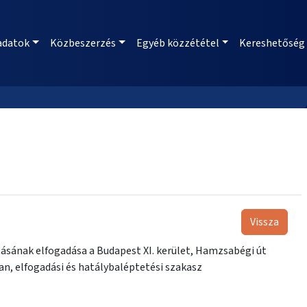
adatok
Közbeszerzés
Egyéb közzététel
Kereshetőség
Vissza
ásának elfogadása a Budapest XI. kerület, Hamzsabégi út
ban, elfogadási és hatálybaléptetési szakasz