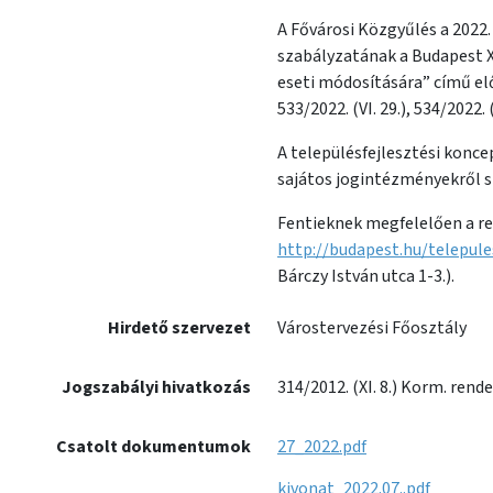
A Fővárosi Közgyűlés a 2022.
szabályzatának a Budapest XI
eseti módosítására” című elő
533/2022. (VI. 29.), 534/2022. 
A településfejlesztési konce
sajátos jogintézményekről sz
Fentieknek megfelelően a re
http://budapest.hu/telepule
Bárczy István utca 1-3.).
Hirdető szervezet
Várostervezési Főosztály
Jogszabályi hivatkozás
314/2012. (XI. 8.) Korm. rende
Csatolt dokumentumok
27_2022.pdf
kivonat_2022.07..pdf