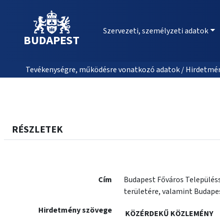
Szervezeti, személyzeti adatok
BUDAPEST
Tevékenységre, működésre vonatkozó adatok / Hirdetmé
RÉSZLETEK
Cím
Budapest Főváros Településs
területére, valamint Budapes
Hirdetmény szövege
KÖZÉRDEKŰ KÖZLEMÉNY