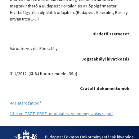
megtekinthető a Budapest Portálon és a Főpolgármesteri
Hivatal Ügyfélszolgálati Irodájában. (Budapest V. kerület, Bárczy
István utca 1-3.)
Hirdető szervezet
Várostervezési Főosztály
Jogszabályi hivatkozás
314/2012. (XI. 8.) Korm. rendelet 39. §
Csatolt dokumentumok
44.Határozat.pdf
13_ker_TSZT_FRSZ_modositas_velemeny_valasz_.pdf
Budapest Főváros Önkormányzatának hivatalos