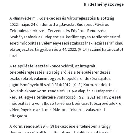
Hirdetmény szövege
A Klímavédelmi, Közlekedési és Városfejlesztési Bizottság
2022. május 24-én döntött a „Javaslat Budapest Főváros
Településszerkezeti Tervének és Fővárosi Rendezési
Szabályzatának a Budapest XIII. kerület egyes területeit érintő
eseti módosítása véleményezési szakaszának lezárására” című
előterjesztés tárgyában és a 44/2022. (V. 24.) számú határozatot
hozta.
A településfejlesztési koncepcióról, az integrált
településfejlesztési stratégiáról és a településrendezési
eszközökről, valamint egyes településrendezési sajátos
jogintézményekről szóló 314/2012. (XI. 8.) Korm. rendelet
(továbbiakban: Korm. rendelet) 39. §-a alapján a Budapest XIII.
kerület, egyes területeire vonatkozó TSZT 2021 és FRSZ eseti
módosítására vonatkozó tervéhez beérkezett észrevételekre,
véleményekre az 1. mellékletben felsorolt válaszokat
elfogadta.
A Korm. rendelet 39. § (3) bekezdése értelmében a tárgyi
döntést közzé kell tenni. Ennek megfelelően a határozat