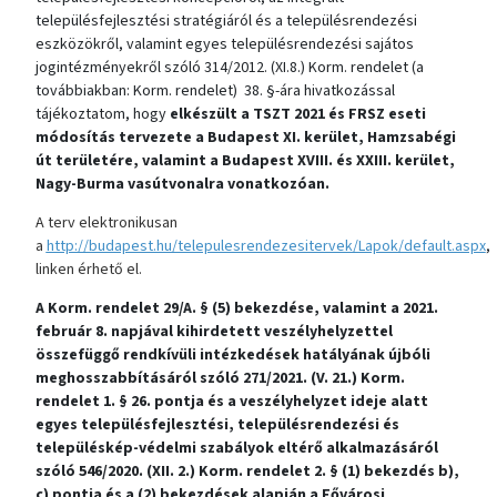
településfejlesztési stratégiáról és a településrendezési
eszközökről, valamint egyes településrendezési sajátos
jogintézményekről szóló 314/2012. (XI.8.) Korm. rendelet (a
továbbiakban: Korm. rendelet) 38. §-ára hivatkozással
tájékoztatom, hogy
elkészült a TSZT 2021 és FRSZ eseti
módosítás tervezete a Budapest XI. kerület, Hamzsabégi
út területére, valamint a Budapest XVIII. és XXIII. kerület,
Nagy-Burma vasútvonalra vonatkozóan.
A terv elektronikusan
a
http://budapest.hu/telepulesrendezesitervek/Lapok/default.aspx
,
linken érhető el.
A Korm. rendelet 29/A. § (5) bekezdése, valamint a 2021.
február 8. napjával kihirdetett veszélyhelyzettel
összefüggő rendkívüli intézkedések hatályának újbóli
meghosszabbításáról szóló 271/2021. (V. 21.) Korm.
rendelet 1. § 26. pontja és a veszélyhelyzet ideje alatt
egyes településfejlesztési, településrendezési és
településkép-védelmi szabályok eltérő alkalmazásáról
szóló 546/2020. (XII. 2.) Korm. rendelet 2. § (1) bekezdés b),
c) pontja és a (2) bekezdések alapján a Fővárosi