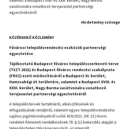
valamint a Budapest XVIII. és XXIII. kerület, Nagy-Burma
vasútvonalra vonatkozó tervjavaslat partnerségi
egyeztetéséről
Hirdetmény szövege
KÖZÉRDEKŰ KÖZLEMÉNY
Fővárosi településrendezési eszközök partnerségi
egyeztetése
Tájékoztató
Budapest főváros településszerkezeti terve
(TSZT 2021) és Budapest főváros rendezési szabályzata
(FRSZ) eseti módosításáról a Budapest XI. kerület,
Hamzsabégi út területére, valamint a Budapest XVIII. és
XXIII. kerület, Nagy-Burma vasútvonalra vonatkozó
tervjavaslat partnerségi egyeztetéséről
A településtervek tartalmáról, elkészítésének és
elfogadásának rendjéről, valamint egyes településrendezési
sajátos jogintézményekről szóló 419/2021. (VII. 15.) Korm.
rendelet Átmeneti rendelkezések 78. § (1) bekezdés alapján a
településfejlesztési koncepcióról, az integrált