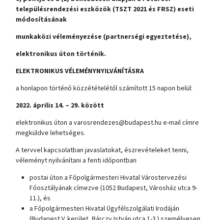
településrendezési eszközök (TSZT 2021 és FRSZ) eseti
módosításának
munkaközi véleményezése (partnerségi egyeztetése),
elektronikus úton történik.
ELEKTRONIKUS VÉLEMÉNYNYILVÁNÍTÁSRA
a honlapon történő közzétételétől számított 15 napon belül:
2022. április 14. – 29. között
elektronikus úton a varosrendezes@budapest.hu e-mail címre
megküldve lehetséges.
A tervvel kapcsolatban javaslatokat, észrevételeket tenni,
véleményt nyilvánítani a fenti időpontban
postai úton a Főpolgármesteri Hivatal Várostervezési
Főosztályának címezve (1052 Budapest, Városház utca 9-
11.), és
a Főpolgármesteri Hivatal Ügyfélszolgálati Irodáján
(Budapest V. kerület, Bárczy István utca 1-3.) személyesen