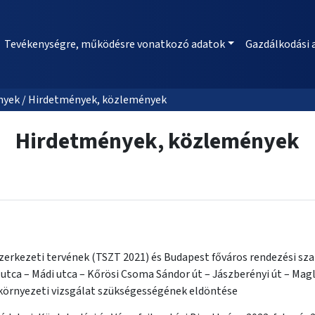
Tevékenységre, működésre vonatkozó adatok
Gazdálkodási 
nyek / Hirdetmények, közlemények
Hirdetmények, közlemények
erkezeti tervének (TSZT 2021) és Budapest főváros rendezési szab
tca – Mádi utca – Kőrösi Csoma Sándor út – Jászberényi út – Magló
örnyezeti vizsgálat szükségességének eldöntése