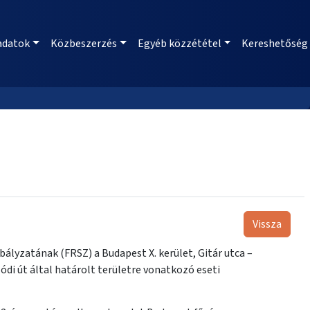
adatok
Közbeszerzés
Egyéb közzététel
Kereshetőség
Vissza
ályzatának (FRSZ) a Budapest X. kerület, Gitár utca –
di út által határolt területre vonatkozó eseti