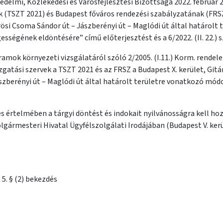
édelmi, Közlekedési és Városfejlesztési Bizottsága 2022. február
 (TSZT 2021) és Budapest főváros rendezési szabályzatának (FRSZ)
rösi Csoma Sándor út – Jászberényi út – Maglódi út által határol
ességének eldöntésére” című előterjesztést és a 6/2022. (II. 22.) 
ramok környezeti vizsgálatáról szóló 2/2005. (I.11.) Korm. rendele
gatási szervek a TSZT 2021 és az FRSZ a Budapest X. kerület, Gitá
szberényi út – Maglódi út által határolt területre vonatkozó mó
dés értelmében a tárgyi döntést és indokait nyilvánosságra kell 
gármesteri Hivatal Ügyfélszolgálati Irodájában (Budapest V. kerüle
 5. § (2) bekezdés