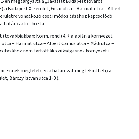
 22-én megtárgyalta a „Javaslat Budapest főváros
 a Budapest X. kerület, Gitár utca – Harmat utca – Albert
t területre vonatkozó eseti módosításához kapcsolódó
sz. határozatot hozta.
t (továbbiakban: Korm. rend.) 4. § alapján a környezet
r utca – Harmat utca – Albert Camus utca – Mádi utca –
dosításához nem tartották szükségesnek környezeti
hozni. Ennek megfelelően a határozat megtekinthető a
t, Bárczy István utca 1-3.).