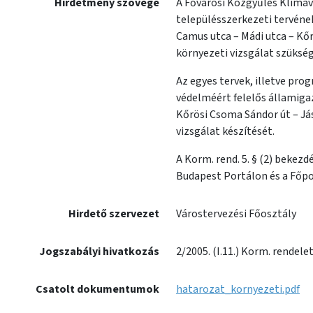
Hirdetmény szövege
A Fővárosi Közgyűlés Klímav
településszerkezeti tervének
Camus utca – Mádi utca – Kő
környezeti vizsgálat szükség
Az egyes tervek, illetve prog
védelméért felelős államigaz
Kőrösi Csoma Sándor út – Já
vizsgálat készítését.
A Korm. rend. 5. § (2) bekez
Budapest Portálon és a Főpol
Hirdető szervezet
Várostervezési Főosztály
Jogszabályi hivatkozás
2/2005. (I.11.) Korm. rendelet
Csatolt dokumentumok
hatarozat_kornyezeti.pdf