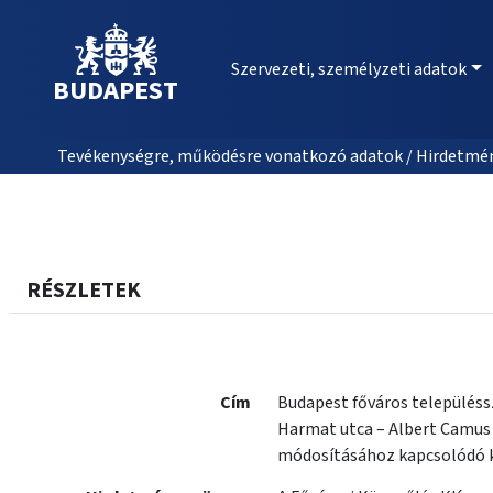
Szervezeti, személyzeti adatok
BUDAPEST
Tevékenységre, működésre vonatkozó adatok / Hirdetmé
RÉSZLETEK
Cím
Budapest főváros településsz
Harmat utca – Albert Camus u
módosításához kapcsolódó k