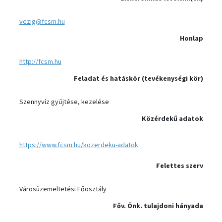
vezig@fcsm.hu
Honlap
http://fcsm.hu
Feladat és hatáskör (tevékenységi kör)
Szennyvíz gyűjtése, kezelése
Közérdekű adatok
https://www.fcsm.hu/kozerdeku-adatok
Felettes szerv
Városüzemeltetési Főosztály
Főv. Önk. tulajdoni hányada