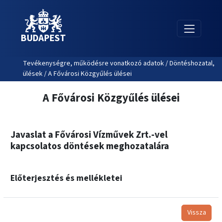
BUDAPEST
Tevékenységre, működésre vonatkozó adatok / Döntéshozatal,
ülések / A Fővárosi Közgyűlés ülései
A Fővárosi Közgyűlés ülései
Javaslat a Fővárosi Vízművek Zrt.-vel
kapcsolatos döntések meghozatalára
Előterjesztés és mellékletei
Vissza