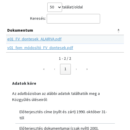
találat/oldal
Keresés:
Dokumentum
e01_FV_dontesek_ALAIRVA.pdf
v01_fpm_módosító_FV_dontesek.pdf
1 - 2 / 2
«
‹
1
›
»
Adatok köre
Az adatbázisban az alábbi adatok találhatók meg a
Közgyűlés üléseiről:
Előterjesztés címe (nyílt és zárt) 1990. október 31-
től
Előterjesztés dokumentumai (csak nyílt) 2001.