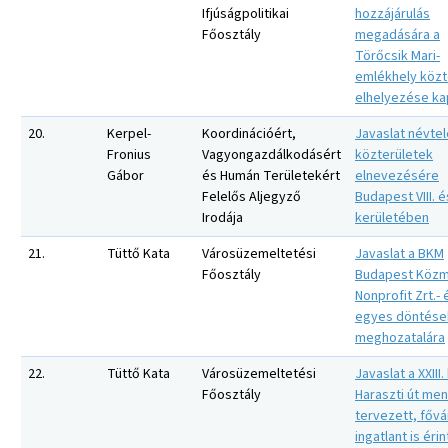
Ifjúságpolitikai
hozzájárulás
Főosztály
megadására a
Törőcsik Mari-
emlékhely közt
elhelyezése k
20.
Kerpel-
Koordinációért,
Javaslat névte
Fronius
Vagyongazdálkodásért
közterületek
Gábor
és Humán Területekért
elnevezésére
Felelős Aljegyző
Budapest VIII. és
Irodája
kerületében
21.
Tüttő Kata
Városüzemeltetési
Javaslat a BKM
Főosztály
Budapest Köz
Nonprofit Zrt.- 
egyes döntése
meghozatalára
22.
Tüttő Kata
Városüzemeltetési
Javaslat a XXIII.
Főosztály
Haraszti út me
tervezett, fővá
ingatlant is éri