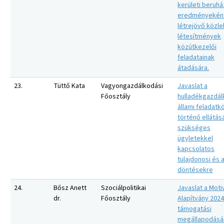
kerületi beruh
eredményekén
létrejövő közl
létesítmények
közútkezelői
feladatainak
átadására.
23.
Tüttő Kata
Vagyongazdálkodási
Javaslat a
Főosztály
hulladékgazdá
állami feladatk
történő ellátá
szükséges
ügyletekkel
kapcsolatos
tulajdonosi és a
döntésekre
24.
Bősz Anett
Szociálpolitikai
Javaslat a Moti
dr.
Főosztály
Alapítvány 2024
támogatási
megállapodásá