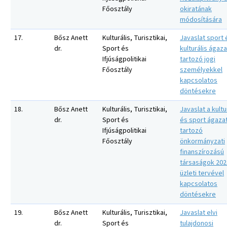
Főosztály
okiratának
módosítására
17.
Bősz Anett
Kulturális, Turisztikai,
Javaslat sport 
dr.
Sport és
kulturális ágaz
Ifjúságpolitikai
tartozó jogi
Főosztály
személyekkel
kapcsolatos
döntésekre
18.
Bősz Anett
Kulturális, Turisztikai,
Javaslat a kultu
dr.
Sport és
és sport ágaza
Ifjúságpolitikai
tartozó
Főosztály
önkormányzati
finanszírozású
társaságok 2024
üzleti tervével
kapcsolatos
döntésekre
19.
Bősz Anett
Kulturális, Turisztikai,
Javaslat elvi
dr.
Sport és
tulajdonosi