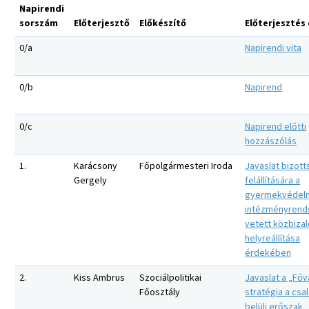
Napirendi
sorszám
Előterjesztő
Előkészítő
Előterjesztés
0/a
Napirendi vita
0/b
Napirend
0/c
Napirend előtti
hozzászólás
1.
Karácsony
Főpolgármesteri Iroda
Javaslat bizott
Gergely
felállítására a
gyermekvédel
intézményrend
vetett közbiza
helyreállítása
érdekében
2.
Kiss Ambrus
Szociálpolitikai
Javaslat a „Főv
Főosztály
stratégia a csa
belüli erőszak