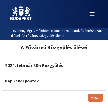
BUDAPEST
Tevékenységre, működésre vonatkozó adatok / Döntéshozatal,
ülések / A Fővárosi Közgyűlés ülései
A Fővárosi Közgyűlés ülései
2024. február 28-i Közgyűlés
Napirendi pontok
Vissza