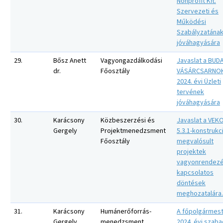
Nonprofit Kft.
Szervezeti és
Működési
Szabályzatána
jóváhagyására
29.
Bősz Anett
Vagyongazdálkodási
Javaslat a BU
dr.
Főosztály
VÁSÁRCSARNOKA
2024. évi Üzleti
tervének
jóváhagyására
30.
Karácsony
Közbeszerzési és
Javaslat a VEK
Gergely
Projektmenedzsment
5.3.1-konstrukc
Főosztály
megvalósult
projektek
vagyonrendezé
kapcsolatos
döntések
meghozatalára.
31.
Karácsony
Humánerőforrás-
A főpolgármes
Gergely
menedzsment
2024. évi szab