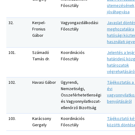
Főosztály
ütemezésének
jóváhagyása
32.
Kerpel-
Vagyongazdálkodási
Javaslat dönté
Fronius
Főosztály
meghozatalára
Gábor
hatósági közter
használati ügy
101.
Számadó
Koordinációs
Jelentés a lejár
Tamás dr.
Főosztály
határidejű közg
határozatok
végrehajtásáró
102.
Havasi Gábor
Ügyrendi,
Tájékoztatás a 
Nemzetiségi,
évi
Összeférhetetlenségi
vagyonnyilatko
és Vagyonnyilatkozat-
benyújtásáról
ellenőrző Bizottság
103.
Karácsony
Koordinációs
Tájékoztató két
Gergely
Főosztály
közötti döntés