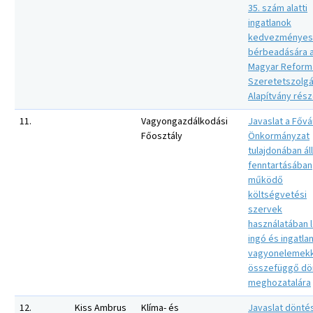
35. szám alatti
ingatlanok
kedvezményes
bérbeadására 
Magyar Reform
Szeretetszolgá
Alapítvány rés
11.
Vagyongazdálkodási
Javaslat a Fővá
Főosztály
Önkormányzat
tulajdonában ál
fenntartásában
működő
költségvetési
szervek
használatában 
ingó és ingatla
vagyonelemekk
összefüggő dö
meghozatalára
12.
Kiss Ambrus
Klíma- és
Javaslat dönté