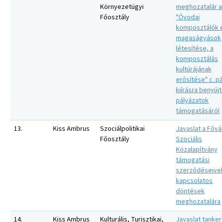
Környezetügyi
meghozatalár 
Főosztály
"Óvodai
komposztálók 
magaságyások
létesítése, a
komposztálás
kultúrájának
erősítése" c. p
kiírásra benyújt
pályázatok
támogatásáról
13.
Kiss Ambrus
Szociálpolitikai
Javaslat a Fővá
Főosztály
Szociális
Közalapítvány
támogatási
szerződéseive
kapcsolatos
döntések
meghozatalára
14.
Kiss Ambrus
Kulturális, Turisztikai,
Javaslat tanker