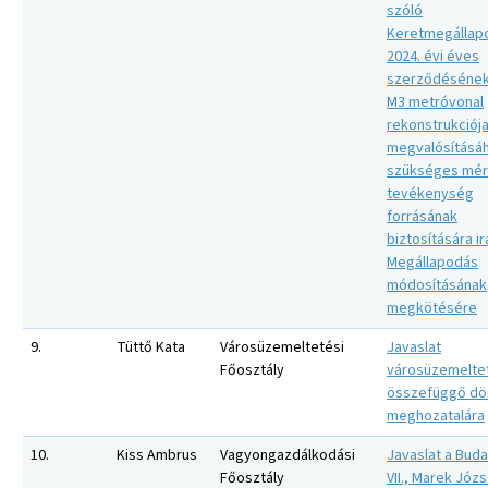
szóló
Keretmegállap
2024. évi éves
szerződésének
M3 metróvonal
rekonstrukciój
megvalósításá
szükséges mér
tevékenység
forrásának
biztosítására i
Megállapodás
módosításának
megkötésére
9.
Tüttő Kata
Városüzemeltetési
Javaslat
Főosztály
városüzemelte
összefüggő dö
meghozatalára
10.
Kiss Ambrus
Vagyongazdálkodási
Javaslat a Bud
Főosztály
VII., Marek Józ