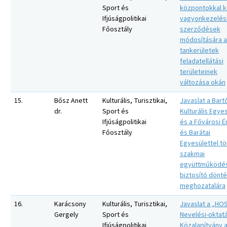
Sport és
központokkal k
Ifjúságpolitikai
vagyonkezelés
Főosztály
szerződések
módosítására a
tankerületek
feladatellátási
területeinek
változása okán
15.
Bősz Anett
Kulturális, Turisztikai,
Javaslat a Bart
dr.
Sport és
Kulturális Egye
Ifjúságpolitikai
és a Fővárosi 
Főosztály
és Barátai
Egyesülettel t
szakmai
együttműködé
biztosító dönt
meghozatalára
16.
Karácsony
Kulturális, Turisztikai,
Javaslat a „HO
Gergely
Sport és
Nevelési-oktatá
Ifjúságpolitikai
Közalapítvány a