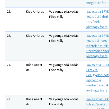
megkötésére
25.
Kiss Ambrus
Vagyongazdálkodási
Javaslat a BFVK
Főosztály
2024. évi üzleti
tervének
jóváhagyására
26.
Kiss Ambrus
Vagyongazdálkodási
Javaslat a BFVK
Főosztály
2024. évi Éves
Közfeladat-ellá
Szerződéséne
jóváhagyására
27.
Bősz Anett
Vagyongazdálkodási
Javaslat a Bud
dr.
Főosztály
Film Zrt.
Felügyelőbizot
ügyrendje
módosításának
jóváhagyására
28.
Bősz Anett
Vagyongazdálkodási
Javaslat az Ör
dr.
Főosztály
István Színház