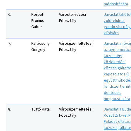
módosítására
6.
Kerpel-
Várostervezési
Javaslat lakóte
Fronius
Főosztály
zöldfelületi-
Gábor
gondozási pály
kiírására
7.
Karácsony
Városüzemeltetési
Javaslat a fővá
Gergely
Főosztály
az agglomerác
közösségi
közlekedési
közszolgáltatá
kapcsolatos új
együttműködés
rendszert érint
döntések
meghozatalára
8.
Tüttő Kata
Városüzemeltetési
Javaslat a Bud
Főosztály
Közút Zrt.-vel k
Feladat-ellátás
közszolgáltatá