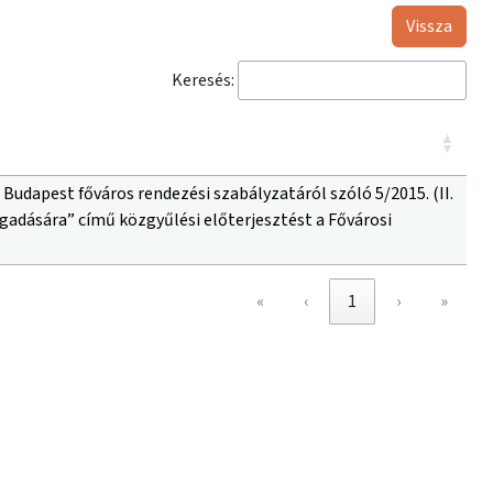
Vissza
Keresés:
Budapest főváros rendezési szabályzatáról szóló 5/2015. (II.
gadására” című közgyűlési előterjesztést a Fővárosi
«
‹
1
›
»