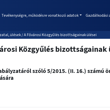
Tevékenységre, működésre vonatkozó adatok
Gazdálkodási 
al, ülések / A Fővárosi Közgyűlés bizottságainak ülései
árosi Közgyűlés bizottságainak 
bályzatáról szóló 5/2015. (II. 16.) számú
ására