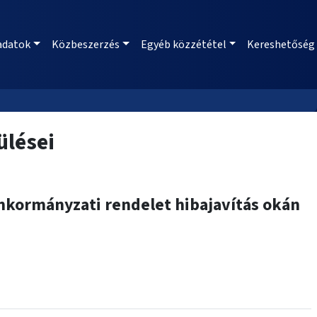
adatok
Közbeszerzés
Egyéb közzététel
Kereshetőség
ülései
 önkormányzati rendelet hibajavítás okán