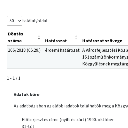
találat/oldal
Döntés
száma
Határozat
Határozat szövege
106/2018.(05.29.)
érdemi határozat
A Városfejlesztési Közl
16.) számú önkormányza
Közgyűlésnek megtárgya
1 - 1 / 1
Adatok köre
Az adatbázisban az alábbi adatok találhatók meg a Közgyű
Előterjesztés címe (nyílt és zárt) 1990. október
31-től