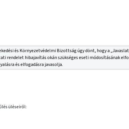
ekedési és Környezetvédelmi Bizottság úgy dönt, hogy a „Javaslat 
ti rendelet hibajavítás okán szükséges eseti módosításának elfo
lásra és elfogadásra javasolja.
lés üléseiről: