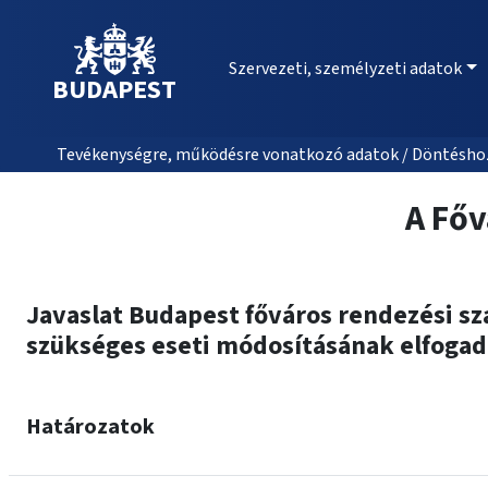
Szervezeti, személyzeti adatok
BUDAPEST
Tevékenységre, működésre vonatkozó adatok / Döntéshozat
A Főv
Javaslat Budapest főváros rendezési sza
szükséges eseti módosításának elfogad
Határozatok